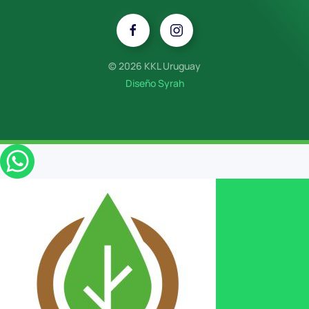
©
2026 KKL Uruguay
Diseño Syrah